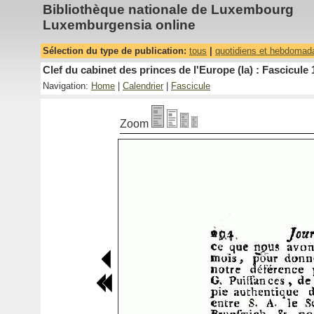
Bibliothèque nationale de Luxembourg
Luxemburgensia online
Sélection du type de publication:
tous
|
quotidiens et hebdomad
Clef du cabinet des princes de l'Europe (la) : Fascicule 
Navigation:
Home
|
Calendrier
|
Fascicule
Zoom