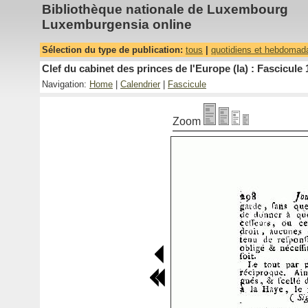
Bibliothèque nationale de Luxembourg
Luxemburgensia online
Sélection du type de publication:
tous
|
quotidiens et hebdomad
Clef du cabinet des princes de l'Europe (la) : Fascicule 
Navigation:
Home
|
Calendrier
|
Fascicule
Zoom