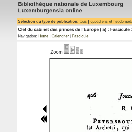
Bibliothèque nationale de Luxembourg
Luxemburgensia online
Sélection du type de publication:
tous
|
quotidiens et hebdomad
Clef du cabinet des princes de l'Europe (la) : Fascicule 
Navigation:
Home
|
Calendrier
|
Fascicule
Zoom