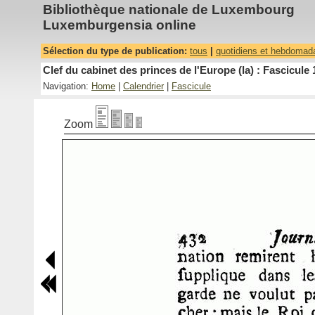
Bibliothèque nationale de Luxembourg
Luxemburgensia online
Sélection du type de publication:
tous
|
quotidiens et hebdomad
Clef du cabinet des princes de l'Europe (la) : Fascicule 
Navigation:
Home
|
Calendrier
|
Fascicule
Zoom