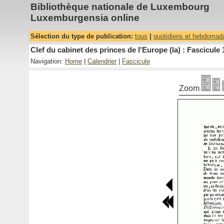
Bibliothèque nationale de Luxembourg
Luxemburgensia online
Sélection du type de publication:
tous
|
quotidiens et hebdomad
Clef du cabinet des princes de l'Europe (la) : Fascicule 
Navigation:
Home
|
Calendrier
|
Fascicule
Zoom