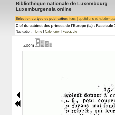
Bibliothèque nationale de Luxembourg
Luxemburgensia online
Sélection du type de publication:
tous
|
quotidiens et hebdomad
Clef du cabinet des princes de l'Europe (la) : Fascicule 
Navigation:
Home
|
Calendrier
|
Fascicule
Zoom