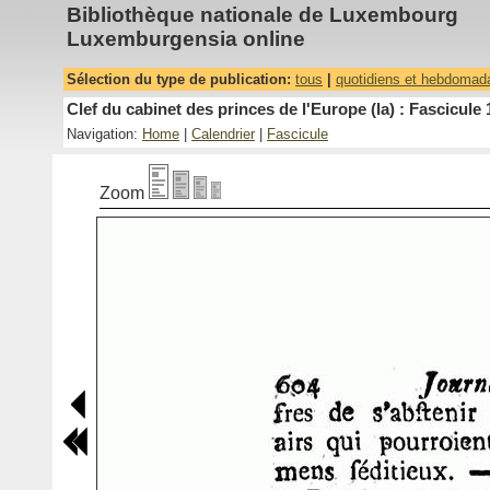
Bibliothèque nationale de Luxembourg
Luxemburgensia online
Sélection du type de publication:
tous
|
quotidiens et hebdomad
Clef du cabinet des princes de l'Europe (la) : Fascicule 
Navigation:
Home
|
Calendrier
|
Fascicule
Zoom