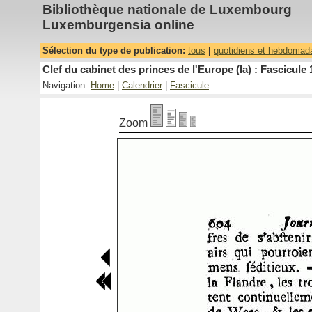
Bibliothèque nationale de Luxembourg
Luxemburgensia online
Sélection du type de publication:
tous
|
quotidiens et hebdomad
Clef du cabinet des princes de l'Europe (la) : Fascicule 
Navigation:
Home
|
Calendrier
|
Fascicule
Zoom