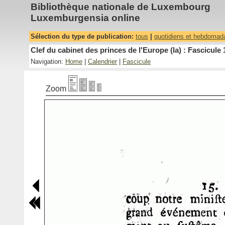
Bibliothèque nationale de Luxembourg
Luxemburgensia online
Sélection du type de publication:
tous
|
quotidiens et hebdomad
Clef du cabinet des princes de l'Europe (la) : Fascicule 
Navigation:
Home
|
Calendrier
|
Fascicule
Zoom