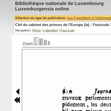
Bibliothèque nationale de Luxembourg
Luxemburgensia online
Sélection du type de publication:
tous
|
quotidiens et hebdomad
Clef du cabinet des princes de l'Europe (la) : Fascicule 
Navigation:
Home
|
Calendrier
|
Fascicule
Zoom