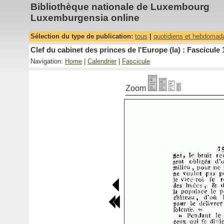
Bibliothèque nationale de Luxembourg
Luxemburgensia online
Sélection du type de publication:
tous
|
quotidiens et hebdomad
Clef du cabinet des princes de l'Europe (la) : Fascicule 
Navigation:
Home
|
Calendrier
|
Fascicule
Zoom