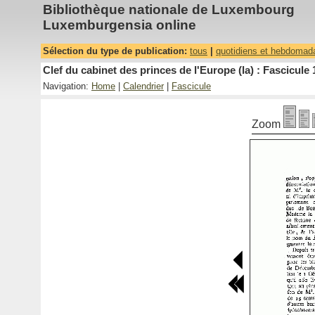
Bibliothèque nationale de Luxembourg
Luxemburgensia online
Sélection du type de publication:
tous
|
quotidiens et hebdomad
Clef du cabinet des princes de l'Europe (la) : Fascicule 
Navigation:
Home
|
Calendrier
|
Fascicule
Zoom