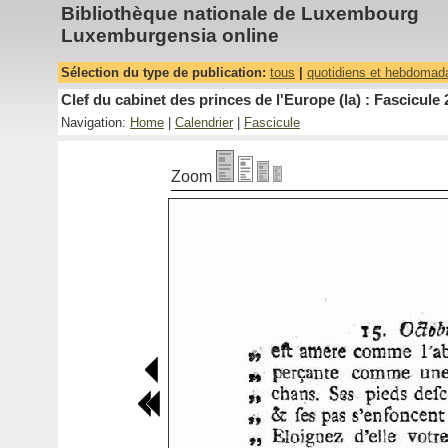
Bibliothèque nationale de Luxembourg
Luxemburgensia online
Sélection du type de publication:
tous
|
quotidiens et hebdomad
Clef du cabinet des princes de l'Europe (la) : Fascicule 
Navigation:
Home
|
Calendrier
|
Fascicule
Zoom