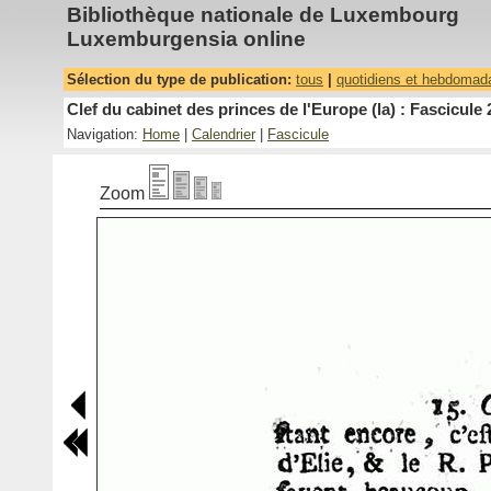
Bibliothèque nationale de Luxembourg
Luxemburgensia online
Sélection du type de publication:
tous
|
quotidiens et hebdomad
Clef du cabinet des princes de l'Europe (la) : Fascicule 
Navigation:
Home
|
Calendrier
|
Fascicule
Zoom