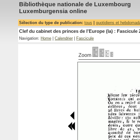
Bibliothèque nationale de Luxembourg
Luxemburgensia online
Sélection du type de publication:
tous
|
quotidiens et hebdomad
Clef du cabinet des princes de l'Europe (la) : Fascicule 
Navigation:
Home
|
Calendrier
|
Fascicule
Zoom