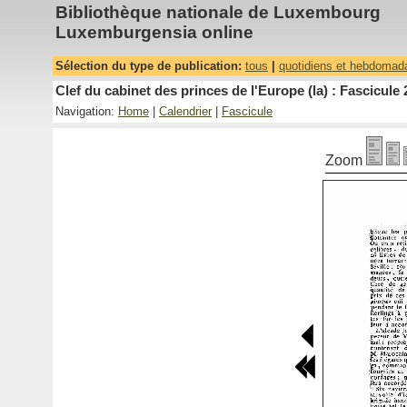
Bibliothèque nationale de Luxembourg
Luxemburgensia online
Sélection du type de publication:
tous
|
quotidiens et hebdomad
Clef du cabinet des princes de l'Europe (la) : Fascicule 
Navigation:
Home
|
Calendrier
|
Fascicule
Zoom