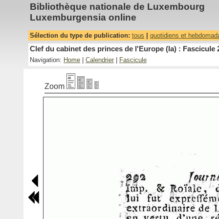
Bibliothèque nationale de Luxembourg
Luxemburgensia online
Sélection du type de publication:
tous
|
quotidiens et hebdomad
Clef du cabinet des princes de l'Europe (la) : Fascicule 
Navigation:
Home
|
Calendrier
|
Fascicule
Zoom