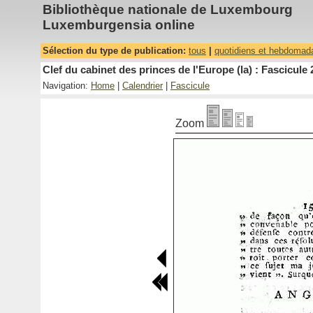
Bibliothèque nationale de Luxembourg
Luxemburgensia online
Sélection du type de publication:
tous
|
quotidiens et hebdomad
Clef du cabinet des princes de l'Europe (la) : Fascicule 
Navigation:
Home
|
Calendrier
|
Fascicule
Zoom