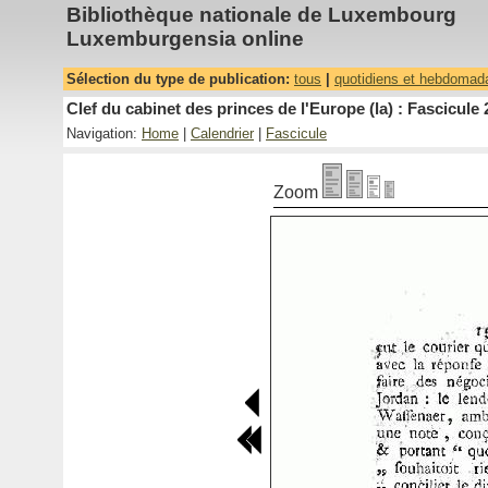
Bibliothèque nationale de Luxembourg
Luxemburgensia online
Sélection du type de publication:
tous
|
quotidiens et hebdomad
Clef du cabinet des princes de l'Europe (la) : Fascicule 
Navigation:
Home
|
Calendrier
|
Fascicule
Zoom