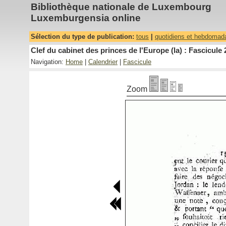
Bibliothèque nationale de Luxembourg
Luxemburgensia online
Sélection du type de publication:
tous
|
quotidiens et hebdomad
Clef du cabinet des princes de l'Europe (la) : Fascicule 
Navigation:
Home
|
Calendrier
|
Fascicule
Zoom