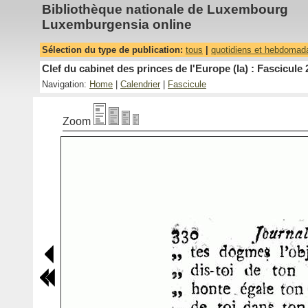
Bibliothèque nationale de Luxembourg
Luxemburgensia online
Sélection du type de publication:
tous
|
quotidiens et hebdomad
Clef du cabinet des princes de l'Europe (la) : Fascicule 
Navigation:
Home
|
Calendrier
|
Fascicule
Zoom