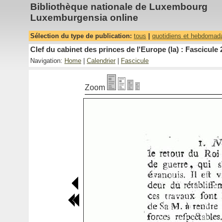
Bibliothèque nationale de Luxembourg
Luxemburgensia online
Sélection du type de publication:
tous
|
quotidiens et hebdomad
Clef du cabinet des princes de l'Europe (la) : Fascicule 
Navigation:
Home
|
Calendrier
|
Fascicule
Zoom