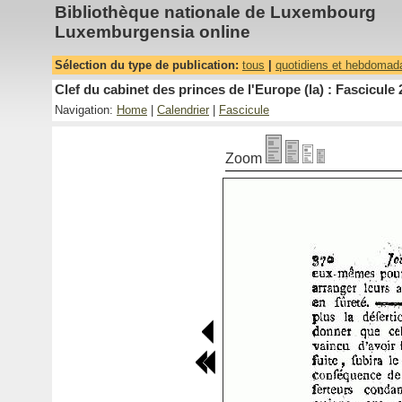
Bibliothèque nationale de Luxembourg
Luxemburgensia online
Sélection du type de publication:
tous
|
quotidiens et hebdomad
Clef du cabinet des princes de l'Europe (la) : Fascicule 
Navigation:
Home
|
Calendrier
|
Fascicule
Zoom