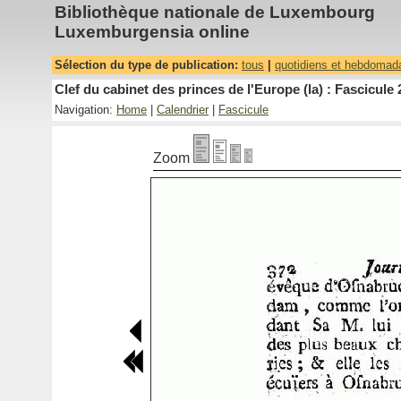
Bibliothèque nationale de Luxembourg
Luxemburgensia online
Sélection du type de publication:
tous
|
quotidiens et hebdomad
Clef du cabinet des princes de l'Europe (la) : Fascicule 
Navigation:
Home
|
Calendrier
|
Fascicule
Zoom