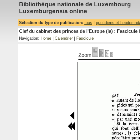
Bibliothèque nationale de Luxembourg
Luxemburgensia online
Sélection du type de publication:
tous
|
quotidiens et hebdomad
Clef du cabinet des princes de l'Europe (la) : Fascicule 
Navigation:
Home
|
Calendrier
|
Fascicule
Zoom