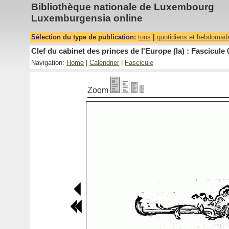
Bibliothèque nationale de Luxembourg
Luxemburgensia online
Sélection du type de publication:
tous
|
quotidiens et hebdomad
Clef du cabinet des princes de l'Europe (la) : Fascicule 
Navigation:
Home
|
Calendrier
|
Fascicule
Zoom