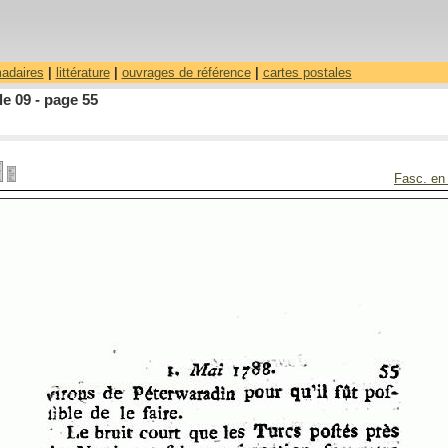
madaires
|
littérature
|
ouvrages de référence
|
cartes postales
le 09 - page 55
Fasc. en