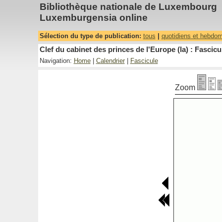
Bibliothèque nationale de Luxembourg
Luxemburgensia online
Sélection du type de publication:
tous
|
quotidiens et hebdo
Clef du cabinet des princes de l'Europe (la) : Fascicu
Navigation:
Home
|
Calendrier
|
Fascicule
Zoom