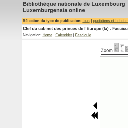
Bibliothèque nationale de Luxembourg
Luxemburgensia online
Sélection du type de publication:
tous
|
quotidiens et hebdo
Clef du cabinet des princes de l'Europe (la) : Fascicu
Navigation:
Home
|
Calendrier
|
Fascicule
Zoom