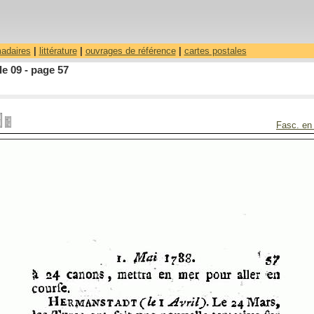
madaires
|
littérature
|
ouvrages de référence
|
cartes postales
le 09 - page 57
Fasc. en