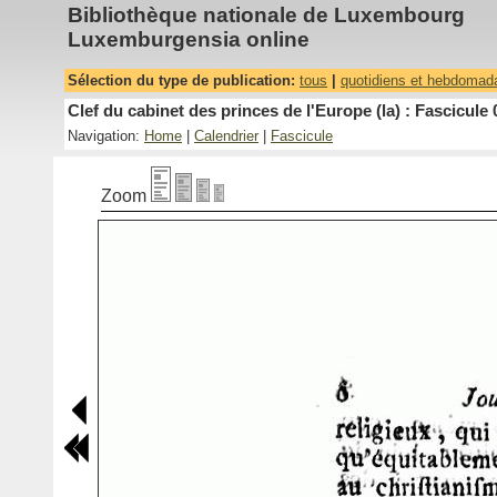
Bibliothèque nationale de Luxembourg
Luxemburgensia online
Sélection du type de publication:
tous
|
quotidiens et hebdomad
Clef du cabinet des princes de l'Europe (la) : Fascicule 
Navigation:
Home
|
Calendrier
|
Fascicule
Zoom