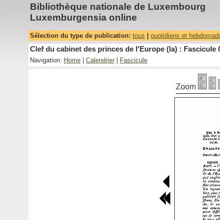
Bibliothèque nationale de Luxembourg
Luxemburgensia online
Sélection du type de publication:
tous
|
quotidiens et hebdomad
Clef du cabinet des princes de l'Europe (la) : Fascicule 
Navigation:
Home
|
Calendrier
|
Fascicule
Zoom