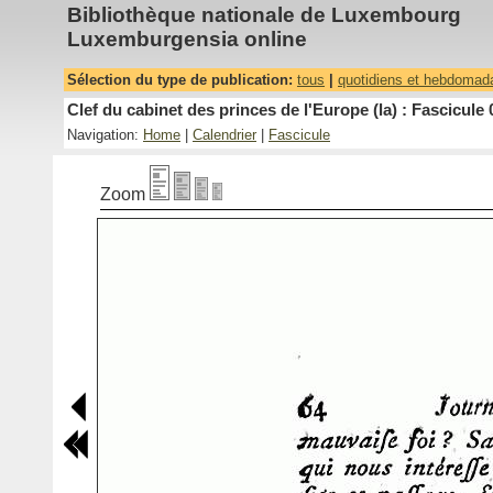
Bibliothèque nationale de Luxembourg
Luxemburgensia online
Sélection du type de publication:
tous
|
quotidiens et hebdomad
Clef du cabinet des princes de l'Europe (la) : Fascicule 
Navigation:
Home
|
Calendrier
|
Fascicule
Zoom