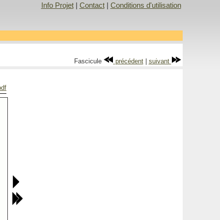
Info Projet
|
Contact
|
Conditions d'utilisation
Fascicule
précédent
|
suivant
pdf