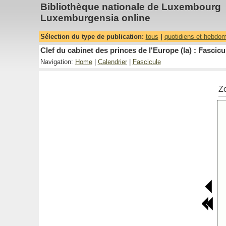
Bibliothèque nationale de Luxembourg
Luxemburgensia online
Sélection du type de publication:
tous
|
quotidiens et hebdo
Clef du cabinet des princes de l'Europe (la) : Fascicu
Navigation:
Home
|
Calendrier
|
Fascicule
Z