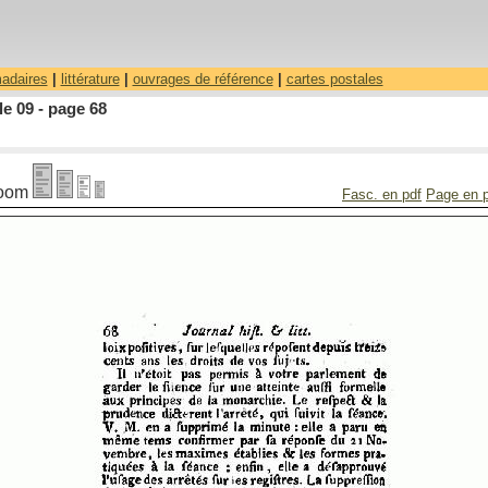
madaires
|
littérature
|
ouvrages de référence
|
cartes postales
le 09 - page 68
oom
Fasc. en pdf
Page en 