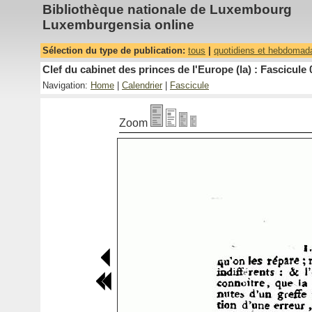
Bibliothèque nationale de Luxembourg
Luxemburgensia online
Sélection du type de publication:
tous
|
quotidiens et hebdomad
Clef du cabinet des princes de l'Europe (la) : Fascicule 
Navigation:
Home
|
Calendrier
|
Fascicule
Zoom