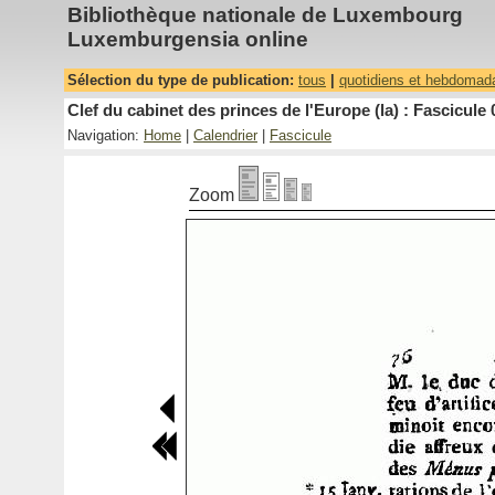
Bibliothèque nationale de Luxembourg
Luxemburgensia online
Sélection du type de publication:
tous
|
quotidiens et hebdomad
Clef du cabinet des princes de l'Europe (la) : Fascicule 
Navigation:
Home
|
Calendrier
|
Fascicule
Zoom