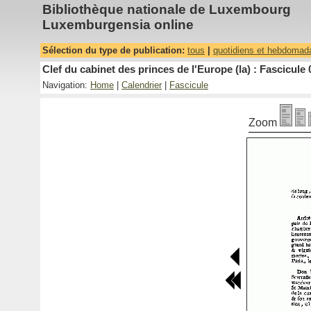
Bibliothèque nationale de Luxembourg
Luxemburgensia online
Sélection du type de publication:
tous
|
quotidiens et hebdomad
Clef du cabinet des princes de l'Europe (la) : Fascicule 
Navigation:
Home
|
Calendrier
|
Fascicule
Zoom