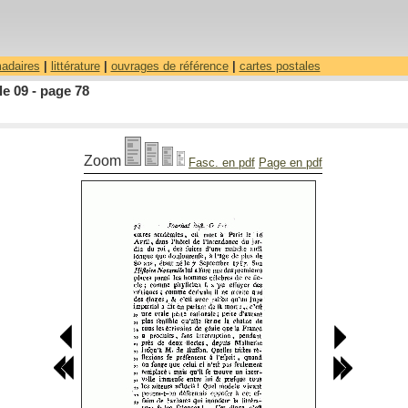
madaires
|
littérature
|
ouvrages de référence
|
cartes postales
le 09 - page 78
Zoom
Fasc. en pdf
Page en pdf