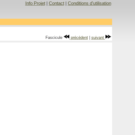
Info Projet
|
Contact
|
Conditions d'utilisation
Fascicule
précédent
|
suivant