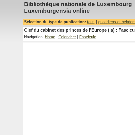
Bibliothèque nationale de Luxembourg
Luxemburgensia online
Sélection du type de publication:
tous
|
quotidiens et hebdo
Clef du cabinet des princes de l'Europe (la) : Fascicu
Navigation:
Home
|
Calendrier
|
Fascicule