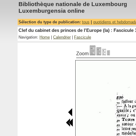
Bibliothèque nationale de Luxembourg
Luxemburgensia online
Sélection du type de publication:
tous
|
quotidiens et hebdomad
Clef du cabinet des princes de l'Europe (la) : Fascicule 
Navigation:
Home
|
Calendrier
|
Fascicule
Zoom