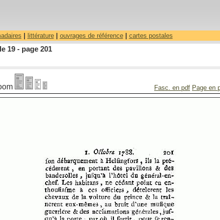
madaires
|
littérature
|
ouvrages de référence
|
cartes postales
le 19 - page 201
oom
Fasc. en pdf
Page en 