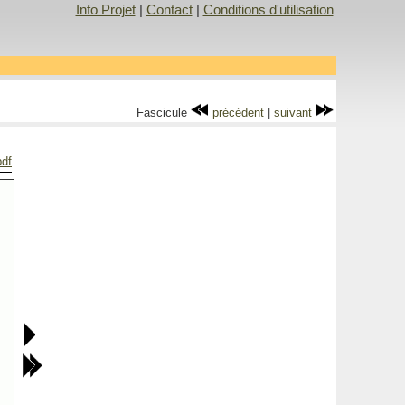
Info Projet
|
Contact
|
Conditions d'utilisation
Fascicule
précédent
|
suivant
pdf