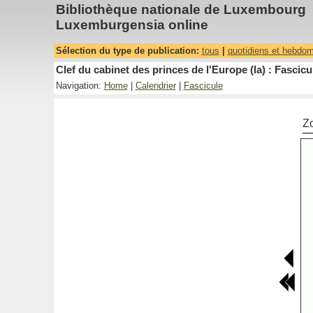
Bibliothèque nationale de Luxembourg
Luxemburgensia online
Sélection du type de publication:
tous
|
quotidiens et hebdo
Clef du cabinet des princes de l'Europe (la) : Fascicu
Navigation:
Home
|
Calendrier
|
Fascicule
Z