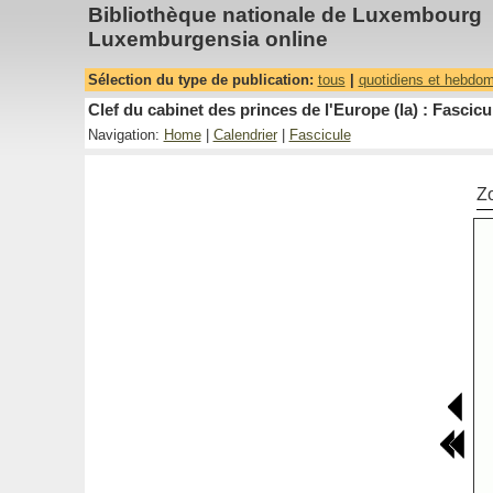
Bibliothèque nationale de Luxembourg
Luxemburgensia online
Sélection du type de publication:
tous
|
quotidiens et hebdo
Clef du cabinet des princes de l'Europe (la) : Fascicu
Navigation:
Home
|
Calendrier
|
Fascicule
Z