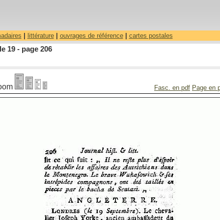
madaires
|
littérature
|
ouvrages de référence
|
cartes postales
le 19 - page 206
oom
Fasc. en pdf
Page en 