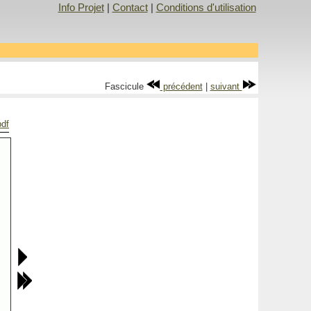
Info Projet
|
Contact
|
Conditions d'utilisation
Fascicule
précédent
|
suivant
pdf