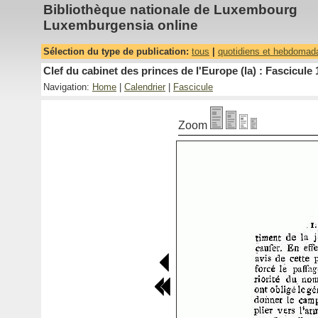
Bibliothèque nationale de Luxembourg
Luxemburgensia online
Sélection du type de publication:
tous
|
quotidiens et hebdomad
Clef du cabinet des princes de l'Europe (la) : Fascicule 
Navigation:
Home
|
Calendrier
|
Fascicule
Zoom