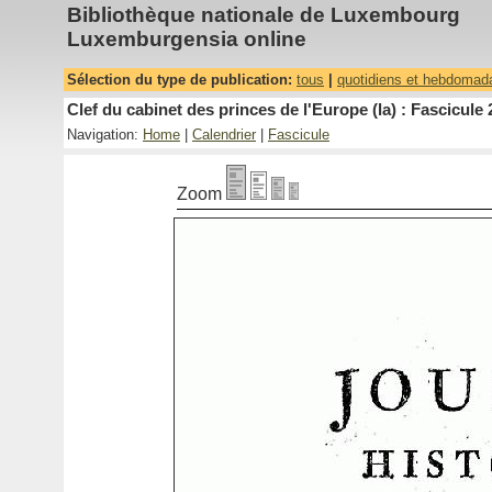
Bibliothèque nationale de Luxembourg
Luxemburgensia online
Sélection du type de publication:
tous
|
quotidiens et hebdomad
Clef du cabinet des princes de l'Europe (la) : Fascicule 
Navigation:
Home
|
Calendrier
|
Fascicule
Zoom