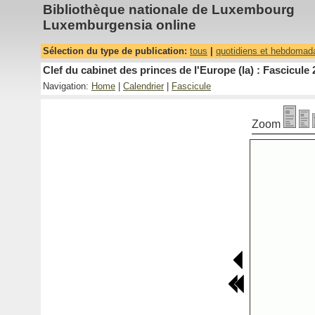
Bibliothèque nationale de Luxembourg
Luxemburgensia online
Sélection du type de publication:
tous
|
quotidiens et hebdomad
Clef du cabinet des princes de l'Europe (la) : Fascicule 
Navigation:
Home
|
Calendrier
|
Fascicule
Zoom