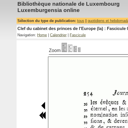
Bibliothèque nationale de Luxembourg
Luxemburgensia online
Sélection du type de publication:
tous
|
quotidiens et hebdomad
Clef du cabinet des princes de l'Europe (la) : Fascicule 
Navigation:
Home
|
Calendrier
|
Fascicule
Zoom