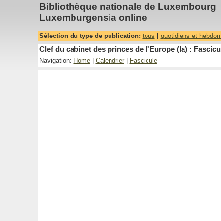
Bibliothèque nationale de Luxembourg
Luxemburgensia online
Sélection du type de publication:
tous
|
quotidiens et hebdo
Clef du cabinet des princes de l'Europe (la) : Fascicu
Navigation:
Home
|
Calendrier
|
Fascicule