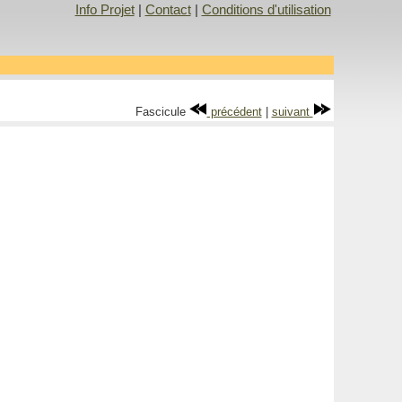
Info Projet
|
Contact
|
Conditions d'utilisation
Fascicule
précédent
|
suivant