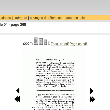
madaires
|
littérature
|
ouvrages de référence
|
cartes postales
le 04 - page 268
Zoom
Fasc. en pdf
Page en pdf