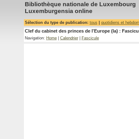
Bibliothèque nationale de Luxembourg
Luxemburgensia online
Sélection du type de publication:
tous
|
quotidiens et hebdo
Clef du cabinet des princes de l'Europe (la) : Fascicu
Navigation:
Home
|
Calendrier
|
Fascicule