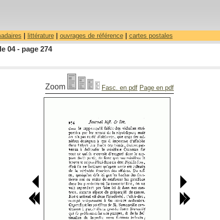
madaires
|
littérature
|
ouvrages de référence
|
cartes postales
le 04 - page 274
Zoom
Fasc. en pdf
Page en pdf