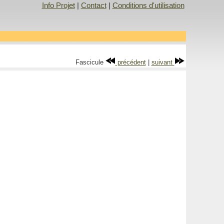
Info Projet
|
Contact
|
Conditions d'utilisation
Fascicule
précédent
|
suivant