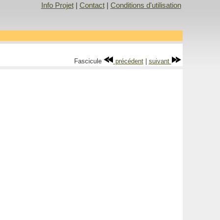
Info Projet
|
Contact
|
Conditions d'utilisation
Fascicule
précédent
|
suivant