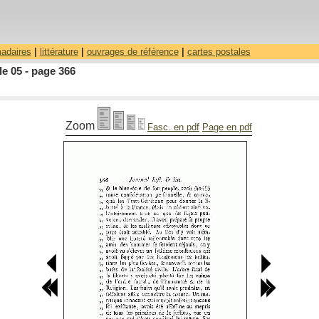
madaires
|
littérature
|
ouvrages de référence
|
cartes postales
le 05 - page 366
Zoom
Fasc. en pdf
Page en pdf