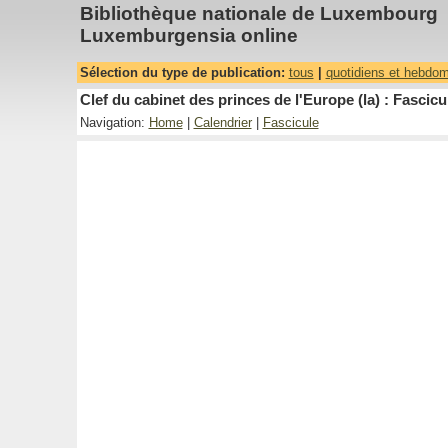
Bibliothèque nationale de Luxembourg
Luxemburgensia online
Sélection du type de publication:
tous
|
quotidiens et hebdo
Clef du cabinet des princes de l'Europe (la) : Fascicu
Navigation:
Home
|
Calendrier
|
Fascicule