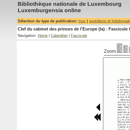
Bibliothèque nationale de Luxembourg
Luxemburgensia online
Sélection du type de publication:
tous
|
quotidiens et hebdomad
Clef du cabinet des princes de l'Europe (la) : Fascicule 
Navigation:
Home
|
Calendrier
|
Fascicule
Zoom