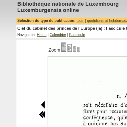
Bibliothèque nationale de Luxembourg
Luxemburgensia online
Sélection du type de publication:
tous
|
quotidiens et hebdomad
Clef du cabinet des princes de l'Europe (la) : Fascicule 
Navigation:
Home
|
Calendrier
|
Fascicule
Zoom