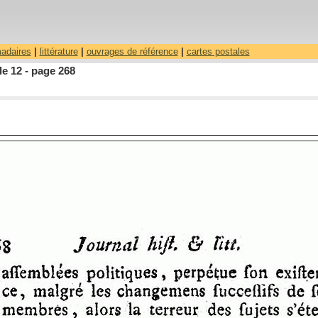
madaires
|
littérature
|
ouvrages de référence
|
cartes postales
le 12 - page 268