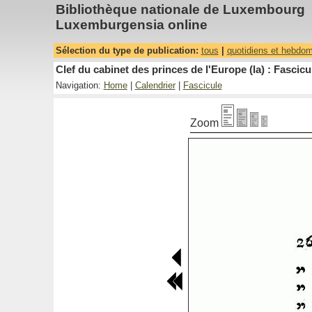
Bibliothèque nationale de Luxembourg
Luxemburgensia online
Sélection du type de publication:
tous
|
quotidiens et hebdo
Clef du cabinet des princes de l'Europe (la) : Fascicu
Navigation:
Home
|
Calendrier
|
Fascicule
Zoom