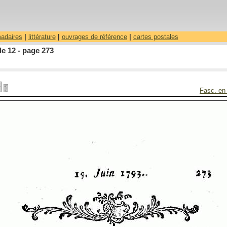
madaires
|
littérature
|
ouvrages de référence
|
cartes postales
le 12 - page 273
Fasc. en