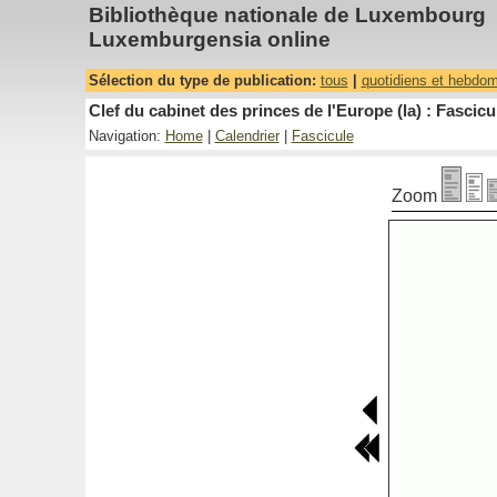
Bibliothèque nationale de Luxembourg
Luxemburgensia online
Sélection du type de publication:
tous
|
quotidiens et hebdo
Clef du cabinet des princes de l'Europe (la) : Fascicu
Navigation:
Home
|
Calendrier
|
Fascicule
Zoom